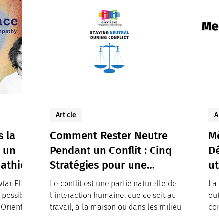
Article
A
 la
Comment Rester Neutre
Mé
t un
Pendant un Conflit : Cinq
Dé
pathie
Stratégies pour une
ut
Résolution de Conflit
tar El
Le conflit est une partie naturelle de
La 
Efficace
 possible
l’interaction humaine, que ce soit au
out
Orient.
travail, à la maison ou dans les milieux
con
communautaires....
scé