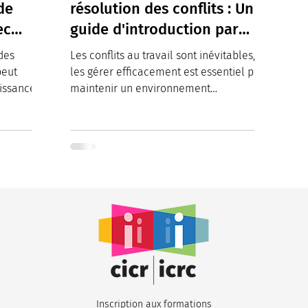
de
résolution des conflits : Un
ec
guide d'introduction par
l’Institut canadien pour la
 des
Les conflits au travail sont inévitables, et
Résolution des Conflits
peut
les gérer efficacement est essentiel pour
issance et
(ICRC)
maintenir un environnement
harmonieux et...
Inscription aux formations