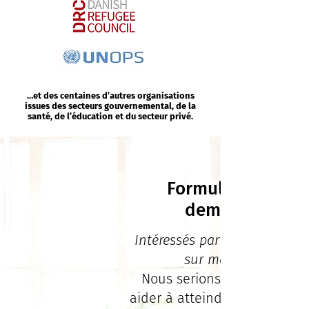
…et des centaines d’autres organisations
issues des secteurs gouvernemental, de la
santé, de l’éducation et du secteur privé.
Formulaire de
demande
Intéressés par une formatio
sur mesure ?
Nous serions ravis de vous
aider à atteindre vos objectif