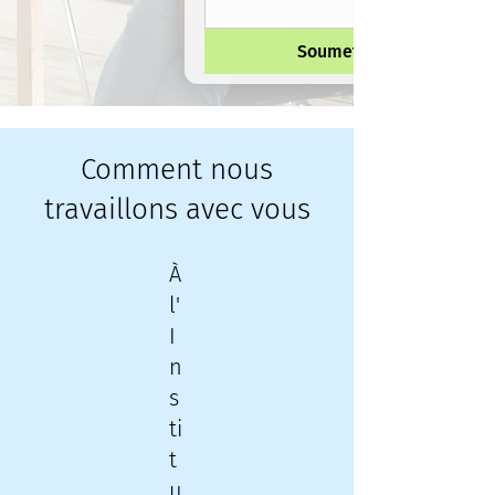
Soumettre
Comment nous
travaillons avec vous
À
l'
I
n
s
ti
t
u