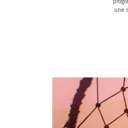
progr
une s