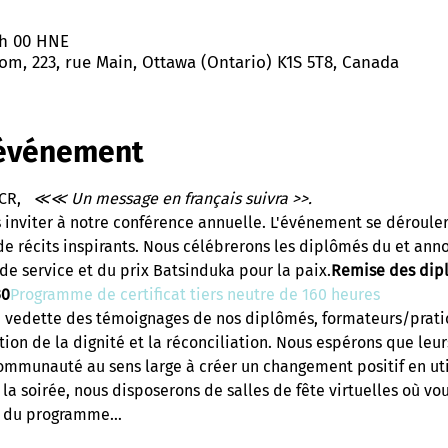
1 h 00 HNE
om, 223, rue Main, Ottawa (Ontario) K1S 5T8, Canada
'événement
CR,  
 ≪≪ Un message en français suivra >>.
inviter à notre conférence annuelle
. L'événement se dérouler
e récits inspirants. Nous célébrerons les diplômés du
 et ann
de service et du prix Batsinduka pour la paix.
Remise des dipl
30
Programme de certificat tiers neutre de 160 heures
 vedette des témoignages de nos diplômés, formateurs/pratic
ation de la dignité et la réconciliation. Nous espérons que leurs
mmunauté au sens large à créer un changement positif en utili
la soirée, nous disposerons de salles de fête virtuelles où vou
es du programme…