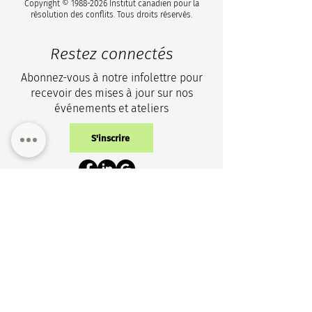
Copyright ©
1988-2026
Institut canadien pour la
résolution des conflits. Tous droits réservés.
Restez connectés
Abonnez-vous à notre infolettre pour
recevoir des mises à jour sur nos
événements et ateliers
S'inscrire
Politique de confidentialité
Contactez-nous
+1 (343) 633-0100
info@cicr-icrc.ca
NOUVELLE ADRESSE