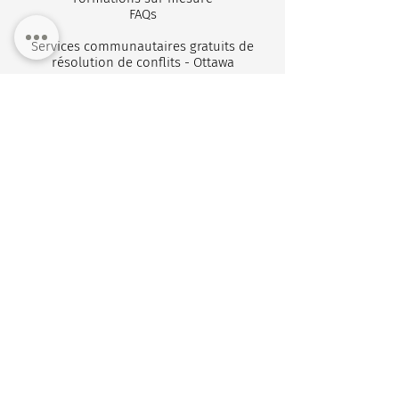
FA
Qs
Services communautaires gratuits de
résolution de conflits - Ottawa
Haut de la page
Copyright ©
1988-2026
Institut canadien pour la
résolution des conflits. Tous droits réservés.
Restez connectés
Abonnez-vous à notre infolettre pour
recevoir des mises à jour sur nos
événements et ateliers
S'inscrire
Politique de confidentialité