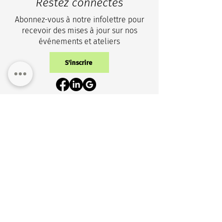
Restez connectés
Abonnez-vous à notre infolettre pour
recevoir des mises à jour sur nos
événements et ateliers
S'inscrire
Politique de confidentialité
Contactez-nous
+1 (343) 633-0100
info@cicr-icrc.ca
NOUVELLE ADRESSE
150, rue Isabella, bureau 1105
Ottawa (Ontario) K1S 1V7 Canada