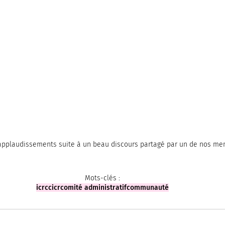
applaudissements suite à un beau discours partagé par un de nos m
Mots-clés :
icrc
cicr
comité administratif
communauté