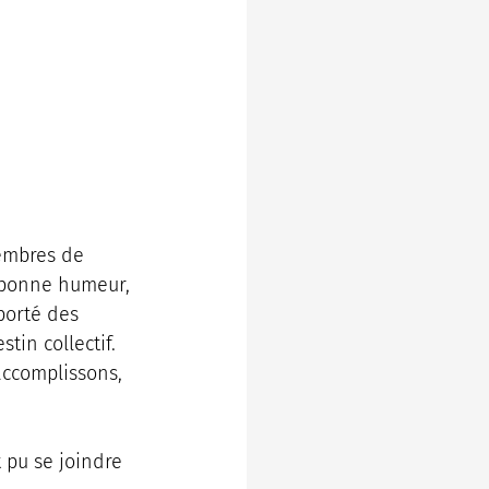
membres de 
a bonne humeur, 
porté des 
tin collectif.
ccomplissons, 
 pu se joindre 